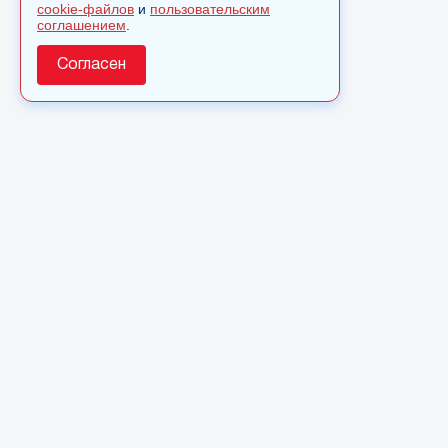
cookie-файлов
и
пользовательским
соглашением
.
Согласен
О сайте
© 2025 Сетевое издание «Monavista» зарегистрировано в
Федеральной службе по надзору в сфере связи,
информационных технологий и массовых коммуникаций
(Роскомнадзор) 15 августа 2016 года. Свидетельство о
регистрации ЭЛ № ФС 77 - 66827
Полное или частичное использовании материалов сайта
monavista.ru возможно только после письменного